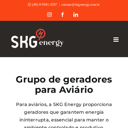
Ir
(49) 9 9941-9207
|
contato@skgenergy.com.br
para
Instagram
Facebook
LinkedIn
o
conteúdo
Grupo de geradores
para Aviário
Para aviários, a SKG Energy proporciona
geradores que garantem energia
ininterrupta, essencial para manter o
ambiente controlado e produtivo.