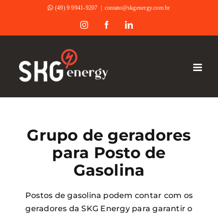
Ir
(49) 9 9941-9207
|
contato@skgenergy.com.br
para
Instagram
Facebook
LinkedIn
o
conteúdo
Grupo de geradores
para Posto de
Gasolina
Postos de gasolina podem contar com os
geradores da SKG Energy para garantir o